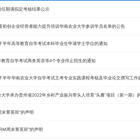
聘任期满拟定考核结果公示
年度初创企业经营者能力提升培训华南农业大学参训学员名单的公告
年下半年高等教育自学考试本科毕业生申请学士学位的通知
等教育自学考试商务英语等4个专业停止招生的通知
2年下半年华南农业大学自学考试主考专业实践课程考核及毕业论文撰写工作
大学承办贵州省2022年乡村产业振兴带头人培育“头雁”项目（第一期）
A周末菁英班"的声明
FRM周末菁英班"的声明